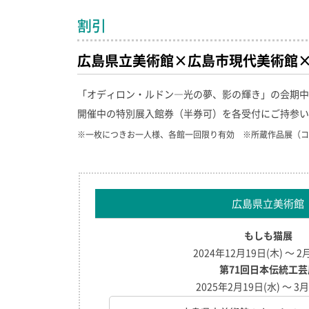
割引
広島県立美術館×広島市現代美術館
「オディロン・ルドン―光の夢、影の輝き」の会期中
開催中の特別展入館券（半券可）を各受付にご持参い
※一枚につきお一人様、各館一回限り有効 ※所蔵作品展（コ
広島県立美術館
もしも猫展
2024年12月19日(木) ～ 2
第71回日本伝統工芸
2025年2月19日(水) ～ 3月