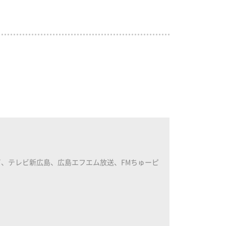
、テレビ新広島、広島エフエム放送、FMちゅーピ