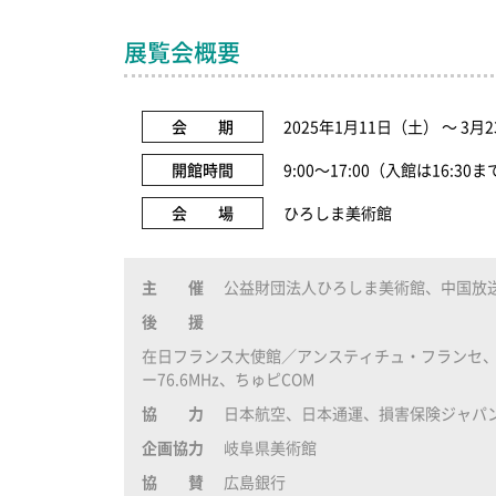
展覧会概要
会 期
2025年1月11日（土） ～ 3
開館時間
9:00～17:00（入館は16:30
会 場
ひろしま美術館
主 催
公益財団法人ひろしま美術館、中国放
後 援
在日フランス大使館／アンスティチュ・フランセ、
ー76.6MHz、ちゅピCOM
協 力
日本航空、日本通運、損害保険ジャパ
企画協力
岐阜県美術館
協 賛
広島銀行