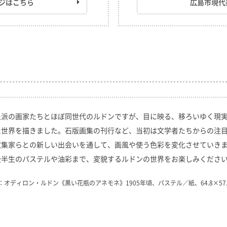
ジはこちら
広島市現代
象派の画家たちとほぼ同世代のルドンですが、目に映る、移ろいゆく現
た世界を描きました。石版画集の刊行など、当初は文学者たちからの注
収集家らとの新しい出会いを通して、画風や使う色彩を変化させていき
後半生のパステルや油彩まで、変貌するルドンの世界をお楽しみくださ
：オディロン・ルドン《黒い花瓶のアネモネ》1905年頃、パステル／紙、64.8×5