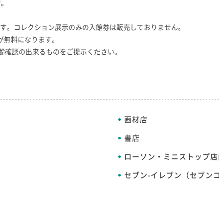
す。
す。コレクション展示のみの入館券は販売しておりません。
が無料になります。
に年齢確認の出来るものをご提示ください。
画材店
書店
ローソン・ミニストップ店内「
セブン-イレブン
（セブンコ