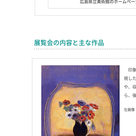
広島県立美術館のホームペー
展覧会の内容と主な作品
印
視し
や、
ら、
左画像