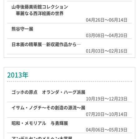
山寺後藤美術館コレクション
華麗なる西洋絵画の世界
04月26日～06月14日
熊谷守一展
03月08日～04月20日
日本画の精華展―新収蔵作品から―
01月03日～02月16日
2013年
ゴッホの原点 オランダ・ハーグ派展
10月19日～12月23日
イサム・ノグチ～その創造の源流～展
07月20日～10月14日
昭和・メモリアル 与勇輝展
04月06日～05月19日
アンデルセンのメルヘン大賞展