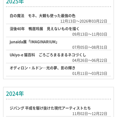
2025年
白の魔法 モネ、大観も使った最強の色
12月13日～2026年03月22日
没後40年 鴨居玲展 見えないものを描く
09月13日～11月03日
junaida展「IMAGINARIUM」
07月05日～08月31日
Ukiyo-e 猫百科 ごろごろまるまるネコづくし
04月26日～06月22日
オディロン・ルドン―光の夢、影の輝き
01月11日～03月23日
2024年
ジパング 平成を駆け抜けた現代アーティストたち
11月02日～12月22日