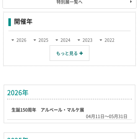
特別展一覧へ
開催年
2026
2025
2024
2023
2022
2021
2020
2019
2018
2017
もっと見る
2016
2015
2014
2013
2012
2011
2010
2009
2008
2007
2006
2005
2004
2003
2002
2001
2000
1999
1998
1997
1996
1995
1994
1993
1992
2026年
1991
1990
1989
1988
1987
1986
1985
1984
1983
1982
生誕150周年 アルベール・マルケ展
1981
1980
1979
04月11日～05月31日