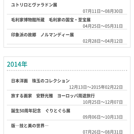
ユトリロとヴァラドン展
07月11日～08月30日
毛利家博物館所蔵 毛利家の国宝・至宝展
04月25日～05月31日
印象派の故郷 ノルマンディー展
02月28日～04月12日
2014年
日本洋画 珠玉のコレクション
12月13日～2015年02月22日
旅する画家 安野光雅 ヨーロッパ周遊旅行
10月25日～12月07日
誕生50周年記念 ぐりとぐら展
09月06日～10月13日
版―技と美の世界―
07月26日～08月31日