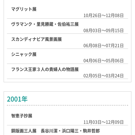
マグリット展
10月26日～12月08日
ヴラマンク・里見勝蔵・佐伯祐三展
08月03日～09月15日
スカンディナビア風景画展
06月08日～07月21日
シニャック展
04月06日～05月06日
フランス王家３人の貴婦人の物語展
02月05日～03月24日
2001年
智恵子抄展
11月03日～12月09日
銅版画三人展 長谷川潔・浜口陽三・駒井哲郎