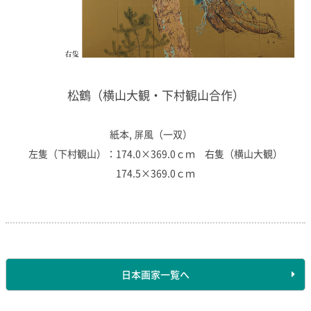
松鶴（横山大観・下村観山合作）
紙本, 屏風（一双）
左隻（下村観山）：174.0×369.0ｃｍ 右隻（横山大観）
174.5×369.0ｃｍ
日本画家一覧へ